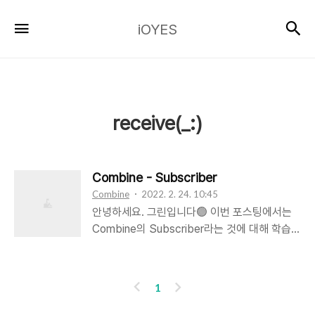
iOYES
검
메뉴
iOYES
receive(_:)
Combine - Subscriber
Combine
2022. 2. 24. 10:45
안녕하세요. 그린입니다🟢 이번 포스팅에서는
Combine의 Subscriber라는 것에 대해 학습해
보겠습니다🙋🏻 우선 이전 포스팅에서
Publisher에 대해 알아보면서 Subscriber와
뗄레야 뗄 수 없어서 같이 설명하는 느낌이 있어
이
다
1
서 어떻게 보면 했던 학습 반복일 수도 있습니
전
음
다. 그렇지만 그보다 이번에 조금 더