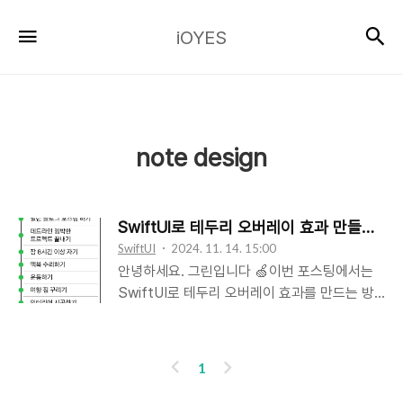
iOYES
검
메뉴
iOYES
note design
SwiftUI로 테두리 오버레이 효과 만들기 (feat
SwiftUI
2024. 11. 14. 15:00
안녕하세요. 그린입니다 🍏이번 포스팅에서는
SwiftUI로 테두리 오버레이 효과를 만드는 방
법에 대해 구현해보려고 합니다 🙋🏻 SwiftUI
로 테두리 오버레이 효과 만들기사실 테두리 오
버레이 효과라고 하면 어떤건지 감이 안올 수 있
이
다
1
죠!테두리에 쉐도우를 입히거나 어떤 뷰를 오버
전
음
레이로 까는것을 말할수도 있고, 너무 사용법이