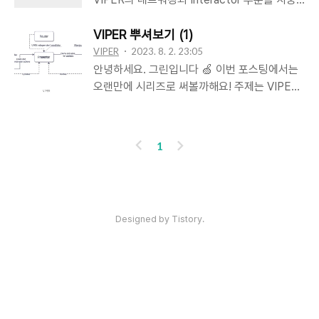
한의 수정으로 유지보수 할 수 있다는 장점이 있
하여 한번 학습을 해보려합니다 🙌 일단 이전 포
죠! Factory Pattern의 핵심 개념은 몇가지가
스팅을 기반으로 이야기를 풀어나갈 예정이기에
VIPER 뿌셔보기 (1)
있어요 😃 1️⃣ 객체 생성을 캡슐화해 클라이언트
사전에 꼭 보고오시는게 좋습니다! VIPER 뿌셔
VIPER
2023. 8. 2. 23:05
코드에서 객체 생성 로직을 숨김2️⃣ 객체의 구체
보기 (2) 안녕하세요. 그린입니다 🍏 이번 포스
안녕하세요. 그린입니다 🍏 이번 포스팅에서는
적인 구현을 숨기고 인터페이스 (Protocol)을
팅에서는 VIPER 2탄, 코드로 알아보는 VIPER
오랜만에 시리즈로 써볼까해요! 주제는 VIPER
통해 사용3️⃣ 객체 생성 방식을 변경해도 클라이
를 소개하면서 학습해보겠습니다 🙌 우선,
입니다 😃 아키텍쳐들 조금씩 봐야지 봐야지~
언트 코드에 영향을 주지 않음 그럼 ..
VIPER의 기본적인 개념 및 특징 그리고 구조 등
하다가 한번에 다 공부하고 정리하기는 당연히
을 1탄에서 다뤘기에 먼저
벅찰것 같아서 조금씩 나눠서 시리즈로 배워볼
이
다
1
green1229.tistory.com 자 그럼 Interactor를
까했어요. 그래서 평소 관심이 있던 VIPER 아키
전
음
알고 계신다는 가정하에 진행하겠습니다. 실제
텍쳐에 대해 찍먹 느낌으로 하다가 딥 다이브해
네트워크 통신을 가진 Interactor 구현하기 이
보는 그런 시리즈를 만들어보려고 계획중이자
전 2탄에서는 Interactor를 네트워크 통신 없이
스스로 약속하고 있습니다! 계획 잘 지킬 수 있
인기포스트
Designed by Tistory.
데이터 모델을 임의로 fake 구현..
도록 진짜 쪼오금씩 꾸준히 해보자 미래의 나
야... 그럼 VIPER 시작해볼께요 🕺🏻 우선
VIPER 아키텍쳐가 뭔지부터 알고 가야하기에
이번 포스팅에서는 VIPER 도대체 뭔지 찍먹 갑
ABOUT
ADMIN
ME
니다! VIPER 넌 대체 뭐야? 우선 VIPER를 검색
admin
하면 많은 글들에서 나오는 대표적인 흐름 구조