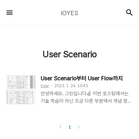
iOYES
검
메뉴
iOYES
User Scenario
User Scenario부터 User Flow까지
User
2023. 1. 26. 10:43
안녕하세요. 그린입니다🍏 이번 포스팅에서는
기술 학습이 아닌 조금 다른 부분에서 개념 정리
를 해볼까해요🙌 바로 User Scenario부터
User Flow까지 초기 앱 설계 및 기획에 있어 필
요한 과정들을 정리해보려해요ㅎㅎ 개발자여도
이
다
1
유저 입장에서 바라보는것과 의견을 낼 수 있는
전
음
것은 정말 중요하다고 생각합니다. 이에 어떤 흐