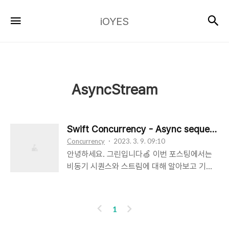
iOYES
검
메뉴
iOYES
AsyncStream
Swift Concurrency - Async sequence 
Concurrency
2023. 3. 9. 09:10
안녕하세요. 그린입니다🍏 이번 포스팅에서는
비동기 시퀀스와 스트림에 대해 알아보고 기존
컴바인 코드에 어떻게 녹여내는지 학습해보겠습
니다🙋🏻 일반적으로 for문 같이 루프를 돌며
Swift 컬렉션을 반복할 때 반복할 코드에 전달
이
다
1
될 요소를 결정하는데에는 두가지 핵심 요소가
전
음
있습니다. sequence와 iterator⭐️ 뭔가 한번씩