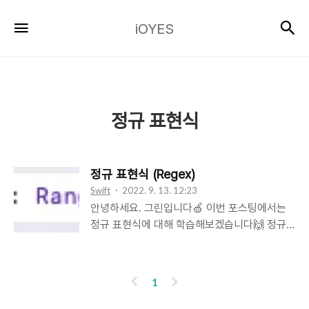
iOYES
검
메뉴
iOYES
정규 표현식
정규 표현식 (Regex)
Swift
2022. 9. 13. 12:23
안녕하세요. 그린입니다🍏 이번 포스팅에서는
정규 표현식에 대해 학습해보겠습니다🙌 정규
표현식이란? 우선 정규 표현식을 Swift에서 사
용하는것을 알아보기에 앞서 정규 표현식이 무
엇인지 그 정의부터 깨우치고 가는게 맞을것 같
이
다
1
아요. 그렇기에 정규 표현식의 가장 기본적인 개
전
음
념을 찾아봤습니다. (이런 개념적인것을 파볼때