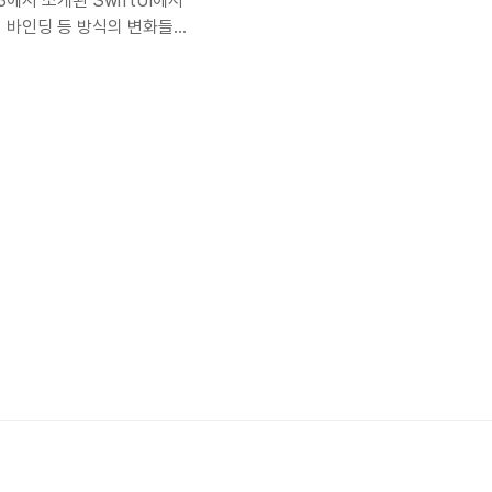
에서 소개된 SwiftUI에서
 바인딩 등 방식의 변화들을
on을 통해 간소화 되었고 매크
마나 더 편리해졌고 유용해졌는
servation은 과연 무엇일까
 Swift 기능입니다. 매크
servable을 추가하는 것