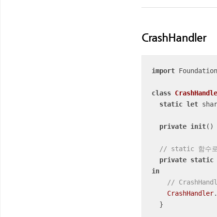
CrashHandler
import
 Foundation
class
CrashHandl
static
let
 sha
private
init
()
 
// static 함
private
static
in
// CrashH
CrashHandler
  }
