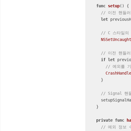
func
setup
()
 {

// 이전 핸들
let
 previous
// C 스타일의
NSSetUncaugh
// 이전 핸들
if
let
 previ
// 예외를 
CrashHandl
    }

// Signal 
    setupSignalHandler()

  }

private
func
h
// 예외 정보 