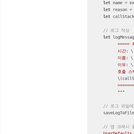
let
 name 
=
 ex
let
 reason 
=
let
 callStac
// 로그 작성
let
 logMessa
          ===== 처리되지 않은 예외 발생 =====

          시간: 
\
          이름: 
\
          이유: 
\
          호출 스택:

\(call
          ============================

          """
// 로그 파일
    saveLogToFile(log: logMessage)

// 앱 크래시
UserDefaults