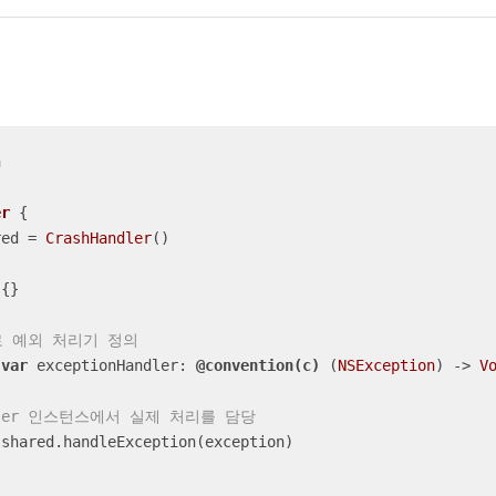


er
{

red 
=
CrashHandler
()

{}

수로 예외 처리기 정의
var
 exceptionHandler: 
@convention(c)
 (
NSException
) -> 
V
andler 인스턴스에서 실제 처리를 담당
.shared.handleException(exception)
