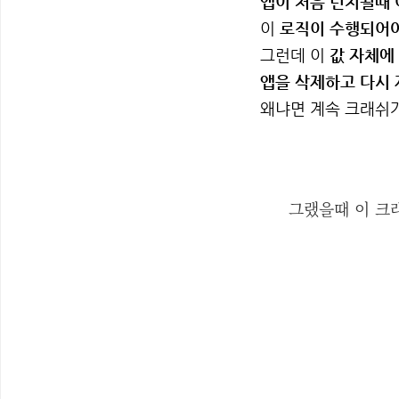
앱이 처음 런치될때 
이
로직이 수행되어야
그런데 이
값 자체에
앱을 삭제하고 다시 
왜냐면 계속 크래쉬가
그랬을때 이 크