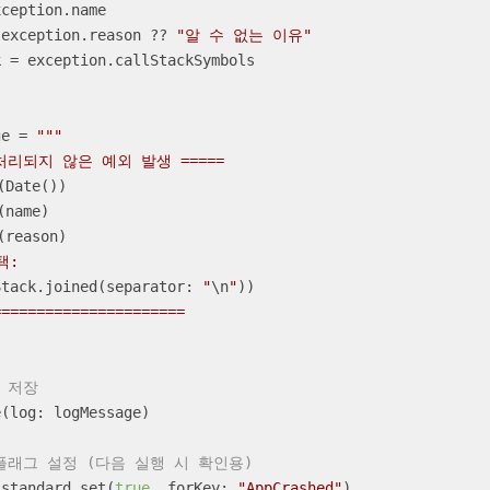
ception.name

 exception.reason 
??
"알 수 없는 이유"
k 
=
 exception.callStackSymbols

ge 
=
"""

(Date())
(name)
(reason)
Stack.joined(separator: 
"
\n
"
))
에 저장
 플래그 설정 (다음 실행 시 확인용)
.standard.set(
true
, forKey: 
"AppCrashed"
)
