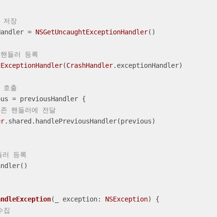
러 저장
Handler 
=
NSGetUncaughtExceptionHandler
()

 핸들러 등록
tExceptionHandler
(
CrashHandler
.exceptionHandler)

러 호출
ous 
=
 previousHandler {

기존 핸들러에 전달
er
.shared.handlePreviousHandler(previous)

핸들러 등록
andleException
(
_
exception
: 
NSException
)
 {

수집