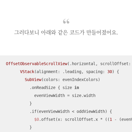
그러다보니 아래와 같은 코드가 만들어졌어요.
OffsetObservableScrollView
(.horizontal, scrollOffset:
VStack
(alignment: .leading, spacing: 
30
) {

SubView
(colors: evenIndexColors)

          .onReadSize { size 
in
            evenViewWidth 
=
 size.width

          }

          .if(evenViewWidth 
<
 oddViewWidth) {

$0
.offset(x: scrollOffset.x 
*
 ((
1
-
 (even
          }
