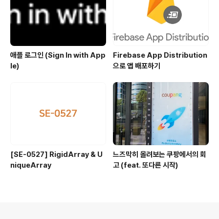
애플 로그인 (Sign In with App
Firebase App Distribution
le)
으로 앱 배포하기
[SE-0527] RigidArray & U
느즈막히 올려보는 쿠팡에서의 회
niqueArray
고 (feat. 또다른 시작)
의안내