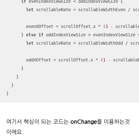
if
 evenIndexViewSize 
<
 oddIndexViewSize {

let
 scrollableRate 
=
 scrollableWidthEven 
/
 sc
        evenXOffset 
=
 scrollOffset.x 
*
 (
1
-
 scrollable
      } 
else
if
 oddIndexViewSize 
>
 evenIndexViewSize {
let
 scrollableRate 
=
 scrollableWidthOdd 
/
 scr
        oddXOffset 
=
 scrollOffset.x 
*
 (
1
-
 scrollableR
      }

    }

  }

}
여기서 핵심이 되는 코드는
onChange
를 이용하는것
이에요.