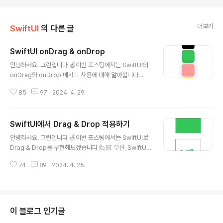
더보기
SwiftUI
의 다른 글
SwiftUI onDrag & onDrop
글 내용
안녕하세요. 그린입니다 🍏이번 포스팅에서는 SwiftUI의
onDrag와 onDrop 메서드 사용에 대해 알아봅니다
🙋🏻 이전 포스팅에서 SwiftUI의 드래그 앤 드롭을 구현
85
97
2024. 4. 29.
하기 위해서 draggable과 dropDestination에 대해 알
아보고 적용해봤어요!그런데, iOS 16 이상에서 사용 가능
한 한계점도 있었어요. SwiftUI에서 Drag & Drop 적용
SwiftUI에서 Drag & Drop 적용하기
하기안녕하세요. 그린입니다 🍏이번 포스팅에서는 Swift
글 내용
UI로 Drag & Drop을 구현해보겠습니다 🙋🏻 우선, Swi
안녕하세요. 그린입니다 🍏이번 포스팅에서는 SwiftUI로
ftUI에서 draggable과 dropDestination이라는 메서
Drag & Drop을 구현해보겠습니다 🙋🏻 우선, SwiftUI
드가 존재해요.이걸 알아보고 활용해보려 합니다!green1
에서 draggable과 dropDestination이라는 메서드가
229.tistory.com 그래서 이번에는 비교적 사용할 수 있
74
89
2024. 4. 25.
존재해요.이걸 알아보고 활용해보려 합니다! 그럼 바로 슛
는 OS 버전도 더..
~ 🔫draggableiOS 16에서 부터 나온 이 메서드는 뷰를
드래그 앤 드롭 가능한 소스로 활성화 시켜줍니다. func d
raggable(_ payload: @autoclosure @escaping
() -> T) -> some View where T : Transferable 정
이 블로그 인기글
의는 이러하며, payload라는 파라미터가 존재합니다.이