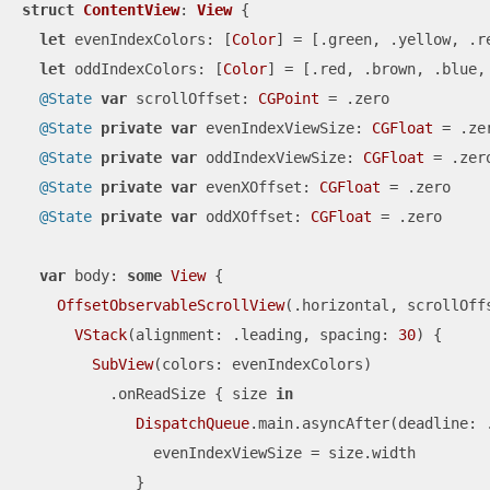
struct
ContentView
: 
View
{

let
 evenIndexColors: [
Color
] 
=
 [.green, .yellow, .re
let
 oddIndexColors: [
Color
] 
=
 [.red, .brown, .blue, 
@State
var
 scrollOffset: 
CGPoint
=
 .zero

@State
private
var
 evenIndexViewSize: 
CGFloat
=
 .zer
@State
private
var
 oddIndexViewSize: 
CGFloat
=
 .zero
@State
private
var
 evenXOffset: 
CGFloat
=
 .zero

@State
private
var
 oddXOffset: 
CGFloat
=
 .zero

var
 body: 
some
View
 {

OffsetObservableScrollView
(.horizontal, scrollOff
VStack
(alignment: .leading, spacing: 
30
) {

SubView
(colors: evenIndexColors)

          .onReadSize { size 
in
DispatchQueue
.main.asyncAfter(deadline: 
               evenIndexViewSize 
=
 size.width

             }
