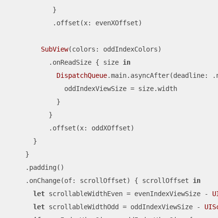
           }

           .offset(x: evenXOffset)

SubView
(colors: oddIndexColors)

          .onReadSize { size 
in
DispatchQueue
.main.asyncAfter(deadline: .
              oddIndexViewSize 
=
 size.width

            }

          }

          .offset(x: oddXOffset)

      }

    }

    .padding()

    .onChange(of: scrollOffset) { scrollOffset 
in
let
 scrollableWidthEven 
=
 evenIndexViewSize 
-
U
let
 scrollableWidthOdd 
=
 oddIndexViewSize 
-
UIS