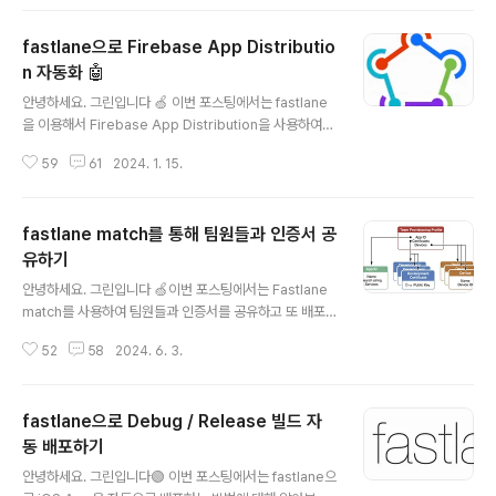
Tuist를 통해 최상단 경로인 workspace가 생성되는 경
로에 fastlane을 붙여주었습니다. 그러다보니 실제 Fastfi
fastlane으로 Firebase App Distributio
le을 구축해 테스트플라이트에 앱을 업로드 배포하기까지
과정인 아래 주요 3단계를 거치게 됩니다. (물론 그 전에도
n 자동화 🤖
글 내용
빌드 넘버를 올려주고 각종 앱에 맞는 설정을 하겠지만
안녕하세요. 그린입니다 🍏 이번 포스팅에서는 fastlane
요..!) - update_app_identifier - build_app - uploa
을 이용해서 Firebase App Distribution을 사용하여
d_to_testflight build_app 단계를 거치며 앱이 빌드되
앱을 자동 배포하는 방법에 대해 알아볼께요 🙋🏻 우선 이
고 iOS 앱 파일인 IP..
59
61
2024. 1. 15.
전 포스팅인 Firebase App Distribution으로 앱 배포
하기 포스팅을 먼저 보고 오시는것이 도움이 됩니다ㅎㅎ Fi
rebase App Distribution으로 앱 배포하기 안녕하세
fastlane match를 통해 팀원들과 인증서 공
요. 그린입니다 🍏 이번 포스팅에서는 Firebase App Di
stribution을 이용해 앱을 배포하는 방법에 대해 알아보겠
유하기
글 내용
습니다 🙋🏻 그럼 우선 Firebase App Distribution이
안녕하세요. 그린입니다 🍏이번 포스팅에서는 Fastlane
뭔지부터 알고 갈까요? Firebase Ap green1229.tisto
match를 사용하여 팀원들과 인증서를 공유하고 또 배포
ry.com 또한 호옥시나 fastlane이 어떤건지 어떻게 설
까지 한번 해보도록 하겠습니다 🙋🏻 match?우선, 팀원
치..
52
58
2024. 6. 3.
들과 협업하면서 Fastlane을 이용하고 있었을때 기존이
라면 앱 배포를 위해 테스트 플라이트에 올리거나 애플 로
그인 및 인증서과 필요한 개발 환경 구축을 위해서 아래와
fastlane으로 Debug / Release 빌드 자
같이 하고 있었을거에요 🤔 1️⃣ 해당 앱 등록을 한 애플 디
벨로퍼 계정 소유주가 다른 팀원들의 CSR을 Apple dev
동 배포하기
글 내용
eloper의 Certificate에 등록2️⃣ 인증서 다운로드하여
안녕하세요. 그린입니다🟢 이번 포스팅에서는 fastlane으
팀원에게 전달 > 팀원은 해당 인증서 키체인 등록 및 Xco