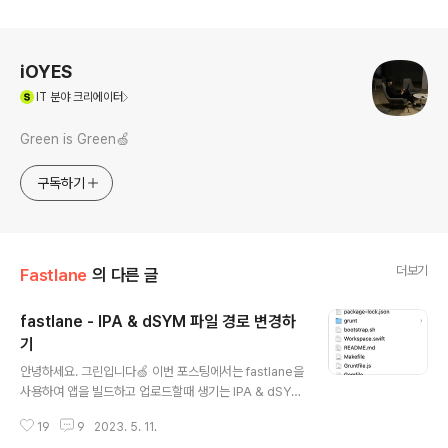
로그 정보
iOYES
(새창열림)
IT
분야 크리에이터
Green is Green🍏
구독하기
더보기
Fastlane
의 다른 글
fastlane - IPA & dSYM 파일 경로 변경하
기
글 내용
안녕하세요. 그린입니다🍏 이번 포스팅에서는 fastlane을
사용하여 앱을 빌드하고 업로드할때 생기는 IPA & dSYM
파일의 다운로드 경로를 변경해보려 합니다🙋🏻 별도 파
19
9
2023. 5. 11.
일 경로를 지정하지 않는다면? 먼저 왜 이걸 하게되었냐면