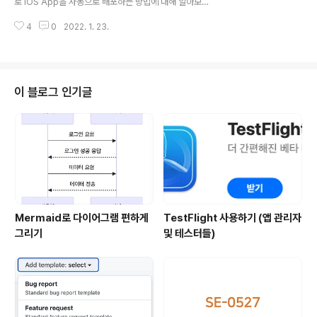
로 iOS App을 자동으로 배포하는 방법에 대해 알아보겠
de 연결3️⃣ 팀원의 UDID를 Apple developer에서 De
습니다🙌 우선 기존에 CI/CD툴을 쓰지 않았다면 Xcode
vices에 등록4️⃣ Provisioning..
4
0
2022. 1. 23.
에서 아카이브하여 App Store Connect 사이트에 올리
는 과정을 거쳤습니다. 이런 부분에서 버전이나 제약들을
테스트 및 검증하지 못하고 올라갈 경우가 많았어요. 이에
저는 fastlane이라는 도구를 활용해 자동 배포하는 과정
에서 여러 조건을 체크해보고 이상없음을 확인 후 올리는
이 블로그 인기글
일련의 과정들을 자동으로 진행해볼까 해서 알아보고 포스
팅하게 되었습니다💁🏻 (물론 현업에서도 도입되어 사용
하고 있습니다👍) fastlane이 뭐야? 그러게요. fastlane
이 뭘까요? 우선 마크부터 신박하네요ㅋㅋ fastlane은 iO
S 및 An..
Mermaid로 다이어그램 편하게
TestFlight 사용하기 (앱 관리자
그리기
및 테스터들)