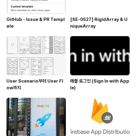
GitHub - Issue & PR Templ
[SE-0527] RigidArray & U
ate
niqueArray
User Scenario부터 User Fl
애플 로그인 (Sign In with App
ow까지
le)