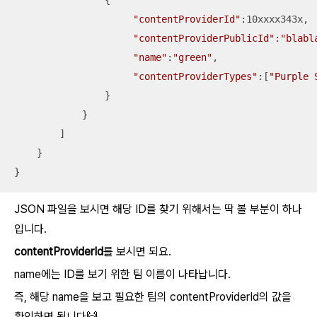
                {

"contentProviderId"
:10xxxx343x,

"contentProviderPublicId"
:
"blabl
"name"
:
"green"
,

"contentProviderTypes"
:[
"Purple 
                }

            }

        ]

    }

}
JSON 파일을 보시면 해당 ID를 찾기 위해서는 딱 볼 부분이 하나
입니다.
contentProviderId
를 보시면 되요.
name에는 ID를 보기 위한 팀 이름이 나타납니다.
즉, 해당 name을 보고 필요한 팀의 contentProviderId의 값을
확인하면 됩니다🙌