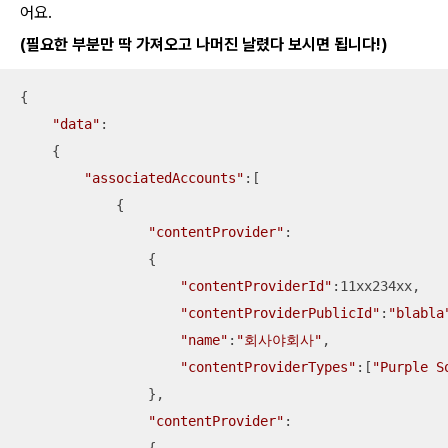
어요.
(필요한 부분만 딱 가져오고 나머진 날렸다 보시면 됩니다!)
{

"data"
:

    {

"associatedAccounts"
:[

            {

"contentProvider"
:

                {

"contentProviderId"
:11xx234xx,

"contentProviderPublicId"
:
"blabla
"name"
:
"회사야회사"
,

"contentProviderTypes"
:[
"Purple S
                },

"contentProvider"
:
