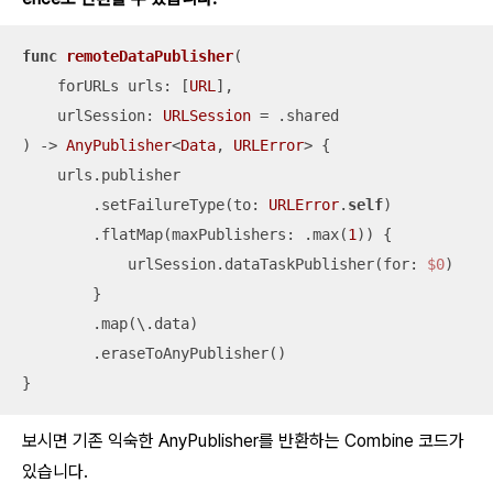
func
remoteDataPublisher
(

forURLs
urls
: [
URL
],

urlSession
: 
URLSession
=
 .shared

)
 -> 
AnyPublisher
<
Data
, 
URLError
> {

    urls.publisher

        .setFailureType(to: 
URLError
.
self
)

        .flatMap(maxPublishers: .max(
1
)) {

            urlSession.dataTaskPublisher(for: 
$0
)

        }

        .map(\.data)

        .eraseToAnyPublisher()

}
보시면 기존 익숙한 AnyPublisher를 반환하는 Combine 코드가
있습니다.