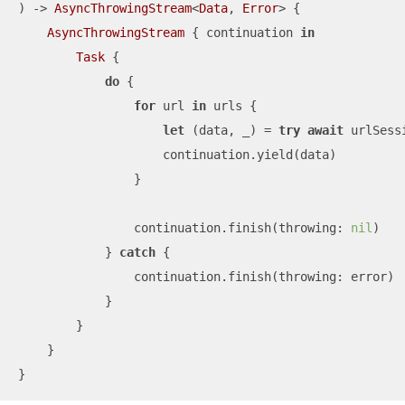
)
 -> 
AsyncThrowingStream
<
Data
, 
Error
> {

AsyncThrowingStream
 { continuation 
in
Task
 {

do
 {

for
 url 
in
 urls {

let
 (data, 
_
) 
=
try
await
 urlSess
                    continuation.yield(data)

                }

                continuation.finish(throwing: 
nil
)

            } 
catch
 {

                continuation.finish(throwing: error)

            }

        }

    }

}