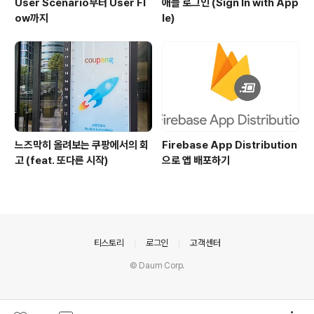
User Scenario부터 User Fl
애플 로그인 (Sign In with App
ow까지
le)
느즈막히 올려보는 쿠팡에서의 회
Firebase App Distribution
고 (feat. 또다른 시작)
으로 앱 배포하기
의안내
티스토리
로그인
고객센터
© Daum Corp.