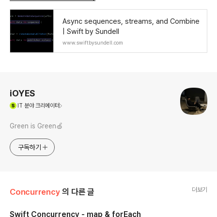
Async sequences, streams, and Combine
| Swift by Sundell
www.swiftbysundell.com
로그 정보
iOYES
(새창열림)
IT
분야 크리에이터
Green is Green🍏
구독하기
더보기
Concurrency
의 다른 글
Swift Concurrency - map & forEach