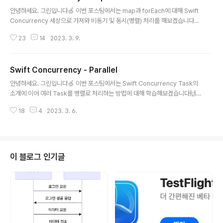
글 내용
안녕하세요. 그린입니다🍏 이번 포스팅에서는 map과 forEach에 대해 Swift
Concurrency 세상으로 가져와 비동기 및 동시(병렬) 처리를 해보겠습니다🙌
우리는 많은 데이터들이 들어올때 map과 forEach로 종종 다뤄주곤 합니다.
23
14
2023. 3. 9.
그런데 해당 데이터들을 다뤄줄때 항상 비동기적으로 일어나지 않을뿐더라 해
당 내부 작업들을 동시 처리를 하지 않습니다. 즉 한 스레드에서 돌게되고 처리
할것이 많아지면 다른 작업에 병목이 생길때가 있죠. 그래서 이번 주제는 이런
Swift Concurrency - Parallel
데이터 변환을 수행할 때 Concurrency의 동시성 시스템을 활용해보려고 합
글 내용
니다! 동기 변환 우선 우리가 아주 익숙한 구조부터 볼께요. class MovieList
안녕하세요. 그린입니다🍏 이번 포스팅에서는 Swift Concurrency Task의
ViewController: UIViewController { privat..
소개에 이어 여러 Task를 병렬로 처리하는 방법에 대해 학습해보겠습니다🙌
우리가 Swift Concurrency를 사용하는 가장 근본적인 이유는 비동기 처리를
18
4
2023. 3. 6.
다루는것도 있지만 이걸 다루는 이유 자체가 비동기 작업을 병렬로 대부분 수행
하기에 이점을 가져가기 위함도 있을거에요! 즉, Swift에 내장된 동시성 시스템
의 이점 중 하나로 비동기 작업의 병렬 처리를 꼽을 수 있습니다. 그럼 비동기 작
업을 병렬로 처리하는 몇가지 방법에 대해 알아보시죠🕺🏻 비동기 작업을 동시
성으로 처리하기 어떤 한 클래스에 다양한 비동기 작업을 수행하는 메서드가 있
이 블로그 인기글
다고 생각해볼께요. class ProductLoader { ... func loa..