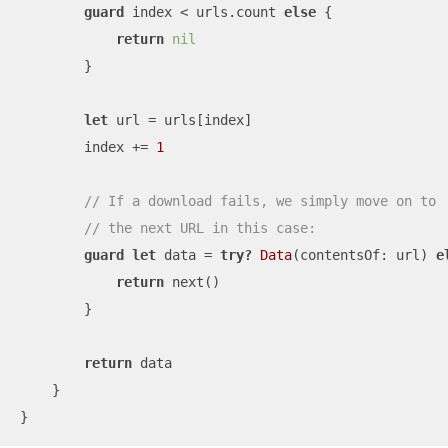
guard
 index 
<
 urls.count 
else
 {

return
nil
        }

let
 url 
=
 urls[index]

        index 
+=
1
// If a download fails, we simply move on to
// the next URL in this case:
guard
let
 data 
=
try?
Data
(contentsOf: url) 
e
return
 next()

        }

return
 data

    }

}