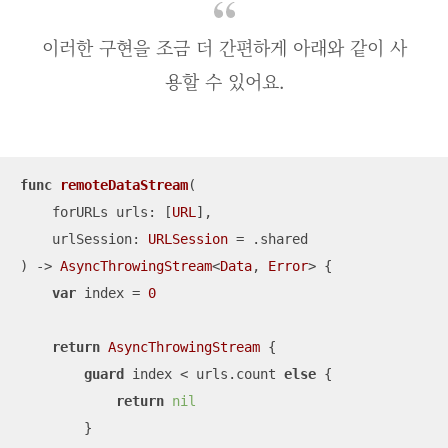
이러한 구현을 조금 더 간편하게 아래와 같이 사
용할 수 있어요.
func
remoteDataStream
(

forURLs
urls
: [
URL
],

urlSession
: 
URLSession
=
 .shared

)
 -> 
AsyncThrowingStream
<
Data
, 
Error
> {

var
 index 
=
0
return
AsyncThrowingStream
 {

guard
 index 
<
 urls.count 
else
 {

return
nil
        }
