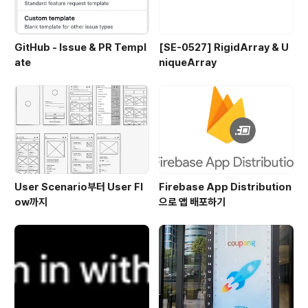
GitHub - Issue & PR Templ
[SE-0527] RigidArray & U
ate
niqueArray
User Scenario부터 User Fl
Firebase App Distribution
ow까지
으로 앱 배포하기