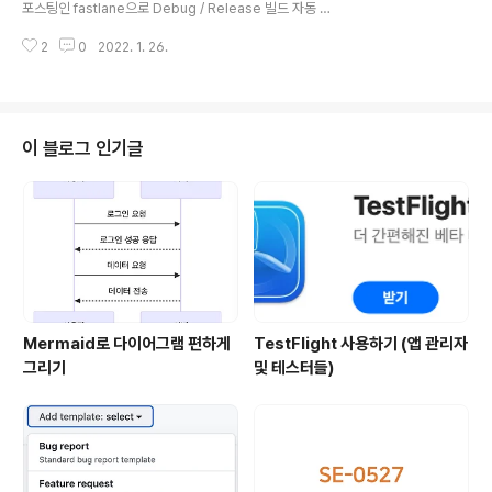
포스팅인 fastlane으로 Debug / Release 빌드 자동 배
하단 + 버튼을 눌러 Framework를 검색하여 Next를 눌
포하기에 이어 사전 선행되어야할 작업인 Xcode에서 Sc
러줍니다. 요기서 원하는 프레임워크 네이밍을 붙여주고 I
2
0
2022. 1. 26.
heme으로 Debug / Release 프로젝트 빌드 구분 설정
dentifier는 앱 타겟과 동일하게 가져가줍니다...
하는 방법에 대해 학습해보겠습니다! 참고로 위 fastlane
관련 포스팅은 바로 아래 링크에서 확인할 수 있습니다
🙋🏻 https://green1229.tistory.com/211 fastlane
으로 Debug / Release 빌드 자동 배포하기 안녕하세요.
이 블로그 인기글
그린입니다🟢 이번 포스팅에서는 fastlane으로 iOS Ap
p을 자동으로 배포하는 방법에 대해 알아보겠습니다🙌 우
선 기존에 CI/CD툴을 쓰지 않았다면 Xcode에서 아카이
브하여 App Store Conn..
Mermaid로 다이어그램 편하게
TestFlight 사용하기 (앱 관리자
그리기
및 테스터들)