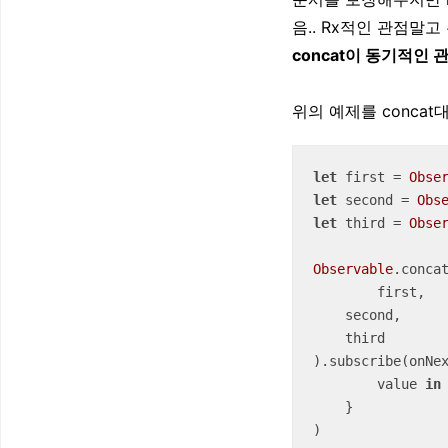
음.. Rx적인 관점말
concat이 동기적인
위의 예제를 concat
let
 first 
=
Obse
let
 second 
=
Obs
let
 third 
=
Obse
Observable
.concat
	first, 

    second,

    third

).subscribe(onNex
	value 
in
    }

)
