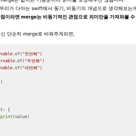
고 우리가 다아는 swift에서 동기, 비동기의 개념으로 생각해보는
 관점이라면 merge는 비동기적인 관점으로 의미만을 가져와볼 수
대신 단순히 merge로 바꿔주게되면,
rvable
.of(
"첫번째"
ervable
.of(
"두번째"
rvable
.of(
"세번째"
)

(

t: { 

print
(value) 
