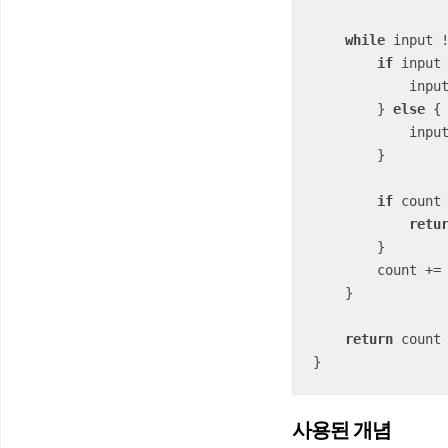
while
 input 
if
 input
            in
        } 
else
 {

            in
        }

if
 count
retu
        }

        count 
+=
    }

return
 count

}
사용된 개념