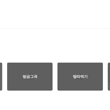
방금그곡
땅따먹기