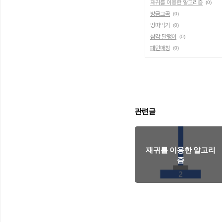
재귀를 이용한 알고리즘
(0)
방금그곡
(0)
땅따먹기
(0)
삼각 달팽이
(0)
패턴매칭
(0)
관련글
재귀를 이용한 알고리
즘