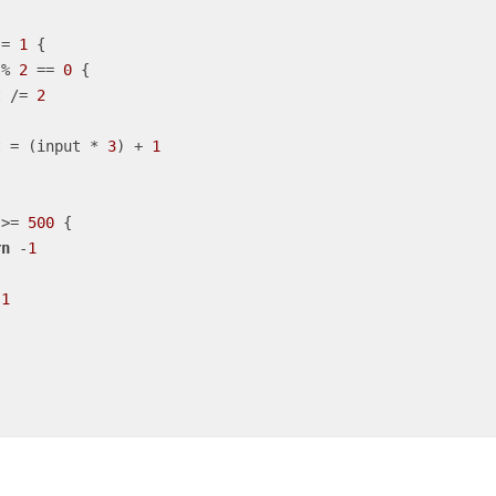
!=
1
 {

 
%
2
==
0
 {

put 
/=
2
put 
=
 (input 
*
3
) 
+
1
 
>=
500
 {

rn
-
1
1