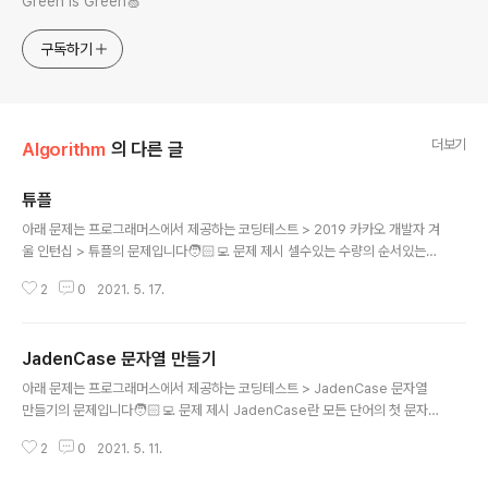
Green is Green🍏
구독하기
더보기
Algorithm
의 다른 글
튜플
글 내용
아래 문제는 프로그래머스에서 제공하는 코딩테스트 > 2019 카카오 개발자 겨
울 인턴십 > 튜플의 문제입니다🧑🏻‍💻 문제 제시 셀수있는 수량의 순서있는
열거 또는 어떤 순서를 따르는 요소들의 모음을 튜플(tuple)이라고 합니다. n개
2
0
2021. 5. 17.
의 요소를 가진 튜플을 n-튜플(n-tuple)이라고 하며, 다음과 같이 표현할 수 있
습니다. (a1, a2, a3, ..., an) 튜플은 다음과 같은 성질을 가지고 있습니다. 중복
된 원소가 있을 수 있습니다. ex : (2, 3, 1, 2) 원소에 정해진 순서가 있으며, 원
JadenCase 문자열 만들기
소의 순서가 다르면 서로 다른 튜플입니다. ex : (1, 2, 3) ≠ (1, 3, 2) 튜플의 원
글 내용
소 개수는 유한합니다. 원소의 개수가 n개이고, 중복되는 원소가 없는 튜플 (a1,
아래 문제는 프로그래머스에서 제공하는 코딩테스트 > JadenCase 문자열
a2, a3, ...
만들기의 문제입니다🧑🏻‍💻 문제 제시 JadenCase란 모든 단어의 첫 문자가
대문자이고, 그 외의 알파벳은 소문자인 문자열입니다. 문자열 s가 주어졌을 때,
2
0
2021. 5. 11.
s를 JadenCase로 바꾼 문자열을 리턴하는 함수, solution을 완성해주세요.
제한 조건 s는 길이 1 이상인 문자열입니다. s는 알파벳과 공백문자(" ")로 이루